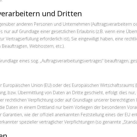
erarbeitern und Dritten
enüber anderen Personen und Unternehmen (Auftragsverarbeitern oder
es nur auf Grundlage einer gesetzlichen Erlaubnis (z.B. wenn eine Über
ur Vertragserfüllung erforderlich ist), Sie eingewilligt haben, eine rech
 Beauftragten, Webhostern, etc.).
Grundlage eines sog. „Auftragsverarbeitungsvertrages“ beauftragen, ge
 der Europäischen Union (EU) oder des Europäischen Wirtschaftsraums 
, bzw. Übermittlung von Daten an Dritte geschieht, erfolgt dies nur, w
einer rechtlichen Verpflichtung oder auf Grundlage unserer berechtigten
r die Daten in einem Drittland nur beim Vorliegen der besonderen Vora
r Garantien, wie der offiziell anerkannten Feststellung eines der EU 
erkannter spezieller vertraglicher Verpflichtungen (so genannte „Standa
nen