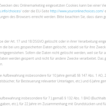
wecken des Onlinemarketing eingesetzten Cookies kann bei einer Vielz
.info/choices/
oder die EU-Seite
http://www.youronlinechoices.com/
e
lungen des Browsers erreicht werden. Bitte beachten Sie, dass dann ge
 der Art. 17 und 18 DSGVO gelöscht oder in ihrer Verarbeitung einge
 die bei uns gespeicherten Daten gelöscht, sobald sie für ihre Zwec
ntgegenstehen. Sofern die Daten nicht gelöscht werden, weil sie für a
 Daten werden gesperrt und nicht für andere Zwecke verarbeitet. Das gi
n.
ie Aufbewahrung insbesondere für 10 Jahre gemäß §§ 147 Abs. 1 AO, 25
sbücher, für Besteuerung relevanter Unterlagen, etc.) und 6 Jahre ge
e Aufbewahrung insbesondere für 7 J gemäß § 132 Abs. 1 BAO (Buchhal
sgaben, etc.), für 22 Jahre im Zusammenhang mit Grundstücken und f