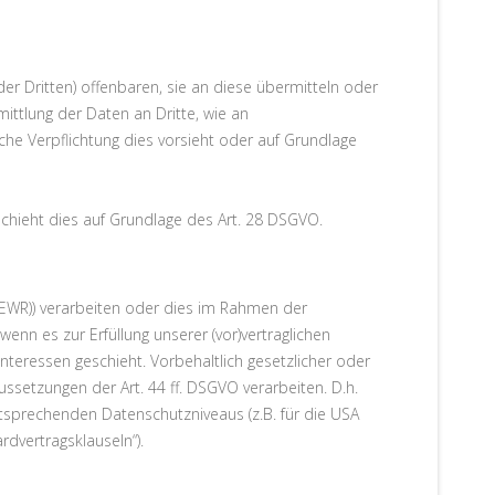
 Dritten) offenbaren, sie an diese übermitteln oder
mittlung der Daten an Dritte, wie an
tliche Verpflichtung dies vorsieht oder auf Grundlage
schieht dies auf Grundlage des Art. 28 DSGVO.
(EWR)) verarbeiten oder dies im Rahmen der
enn es zur Erfüllung unserer (vor)vertraglichen
 Interessen geschieht. Vorbehaltlich gesetzlicher oder
ussetzungen der Art. 44 ff. DSGVO verarbeiten. D.h.
entsprechenden Datenschutzniveaus (z.B. für die USA
rdvertragsklauseln“).