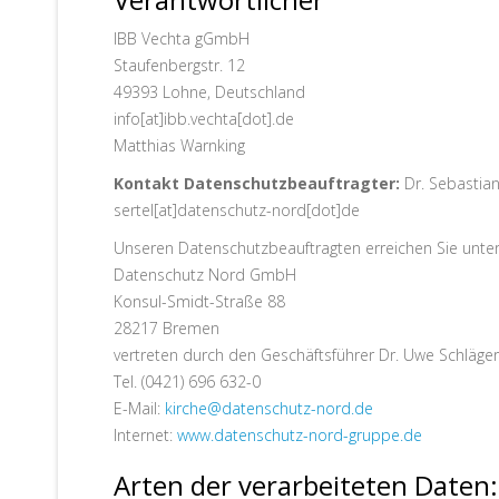
IBB Vechta gGmbH
Staufenbergstr. 12
49393 Lohne, Deutschland
info[at]ibb.vechta[dot].de
Matthias Warnking
Kontakt Datenschutzbeauftragter:
Dr. Sebastian
sertel[at]datenschutz-nord[dot]de
Unseren Datenschutzbeauftragten erreichen Sie unte
Datenschutz Nord GmbH
Konsul-Smidt-Straße 88
28217 Bremen
vertreten durch den Geschäftsführer Dr. Uwe Schläger
Tel. (0421) 696 632-0
E-Mail:
kirche@datenschutz-nord.de
Internet:
www.datenschutz-nord-gruppe.de
Arten der verarbeiteten Daten: