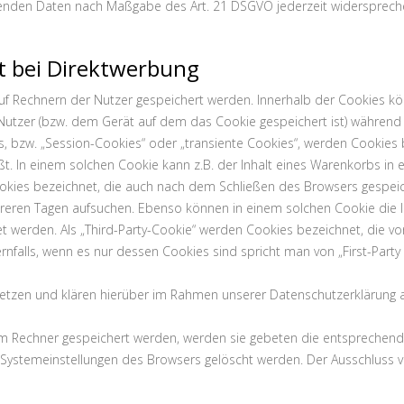
effenden Daten nach Maßgabe des Art. 21 DSGVO jederzeit widersprec
t bei Direktwerbung
 auf Rechnern der Nutzer gespeichert werden. Innerhalb der Cookies 
 Nutzer (bzw. dem Gerät auf dem das Cookie gespeichert ist) währen
, bzw. „Session-Cookies“ oder „transiente Cookies“, werden Cookies 
ßt. In einem solchen Cookie kann z.B. der Inhalt eines Warenkorbs in
okies bezeichnet, die auch nach dem Schließen des Browsers gespeich
eren Tagen aufsuchen. Ebenso können in einem solchen Cookie die In
werden. Als „Third-Party-Cookie“ werden Cookies bezeichnet, die vo
falls, wenn es nur dessen Cookies sind spricht man von „First-Party 
tzen und klären hierüber im Rahmen unserer Datenschutzerklärung a
rem Rechner gespeichert werden, werden sie gebeten die entsprechend
n Systemeinstellungen des Browsers gelöscht werden. Der Ausschluss 